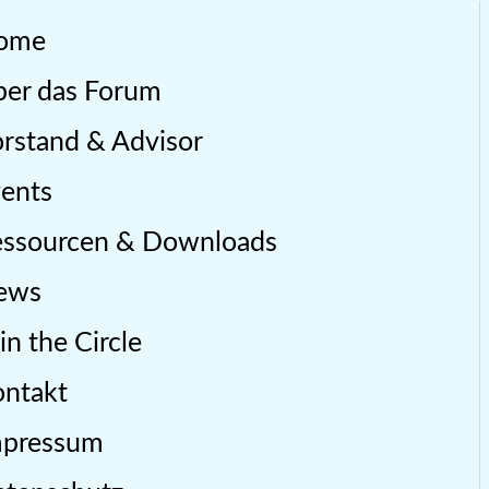
ome
er das Forum
rstand & Advisor
ents
essourcen & Downloads
ews
in the Circle
ntakt
mpressum