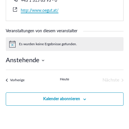
+43 1 315 63 93 - 0
Webseite
http://www.oegut.at/
Veranstaltungen von diesem veranstalter
Es wurden keine Ergebnisse gefunden.
Hinweis
Anstehende
Datum
wählen.
Heute
Nächste
Veranstaltungen
Vorherige
Veransta
Kalender abonnieren